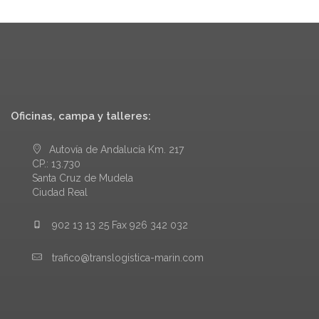
Oficinas, campa y talleres:
Autovía de Andalucía Km. 217
CP.: 13.730
Santa Cruz de Mudela
Ciudad Real
902 13 13 25 Fax 926 342 032
trafico@translogistica-marin.com